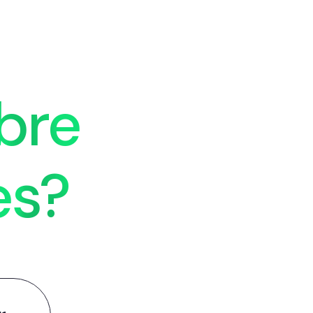
bre
es?