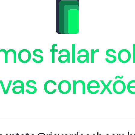
mos falar so
vas conexõ