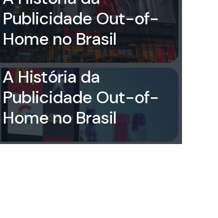
Publicidade Out-of-
Home no Brasil
rioverdeooh
on
18 de
February de 2024
A História da
Publicidade Out-of-
Home no Brasil