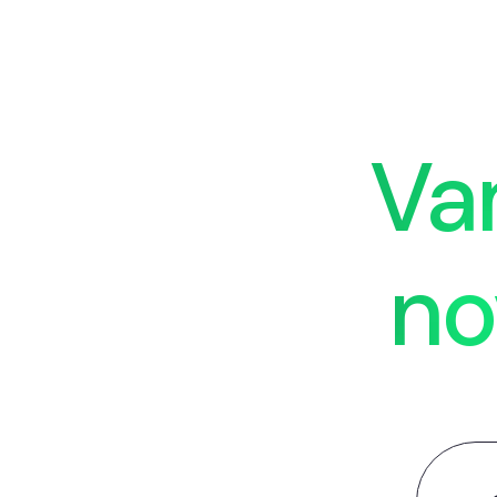
Va
no