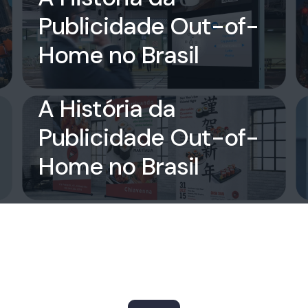
Publicidade Out-of-
Home no Brasil
rioverdeooh
on
18 de
February de 2024
A História da
Publicidade Out-of-
Home no Brasil