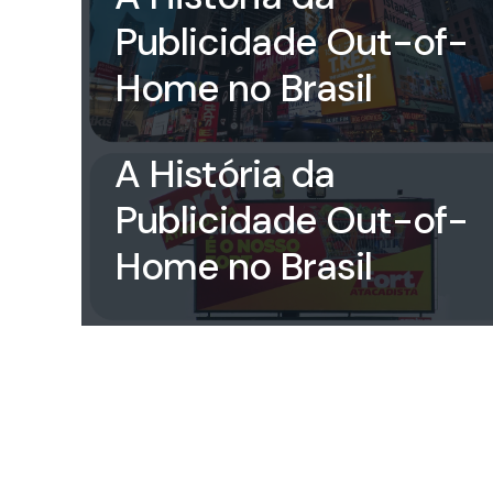
Publicidade Out-of-
Home no Brasil
rioverdeooh
on
18 de
February de 2024
A História da
Publicidade Out-of-
Home no Brasil