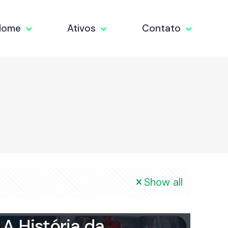
Home
Ativos
Contato
Show all
rioverdeooh
on
18 de
February de 2024
A História da