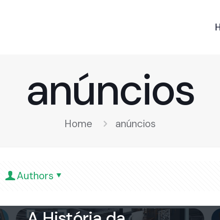
anúncios
Home
anúncios
Authors
rioverdeooh
on
19 de
February de 2024
A História da