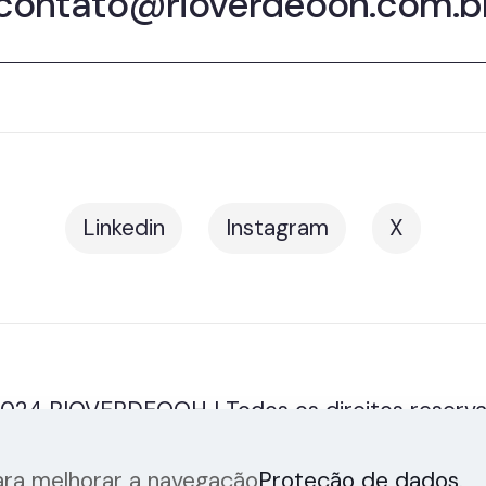
contato@rioverdeooh.com.b
Linkedin
Instagram
X
024 RIOVERDEOOH | Todos os direitos reserv
para melhorar a navegação
Proteção de dados
.