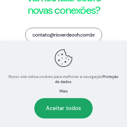
novas conexões?
contato@rioverdeooh.com.br
Linkedin
Instagram
X
Nosso site utiliza cookies para melhorar a navegação
Proteção
de dados
.
Mais
© 2024 RIOVERDEOOH | Todos os direitos reservados
Aceitar todos