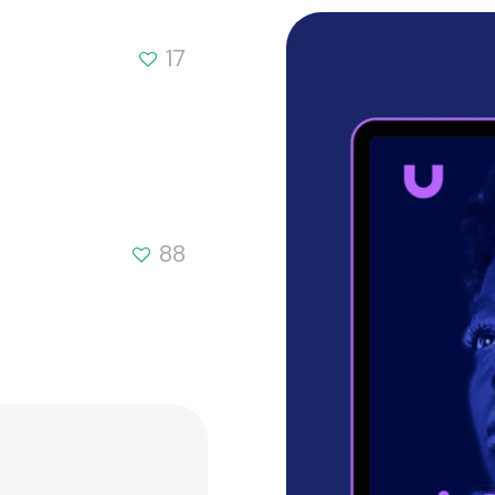
17
88