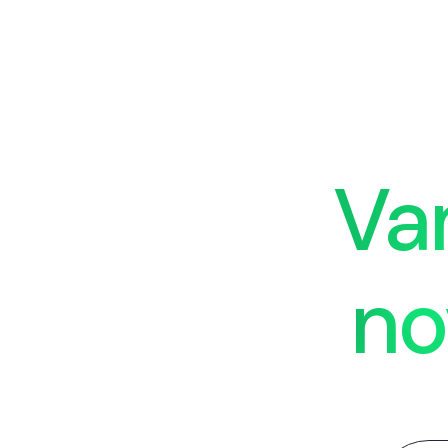
Va
no