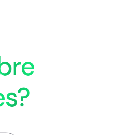
bre
es?