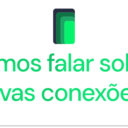
mos falar so
vas conexõ