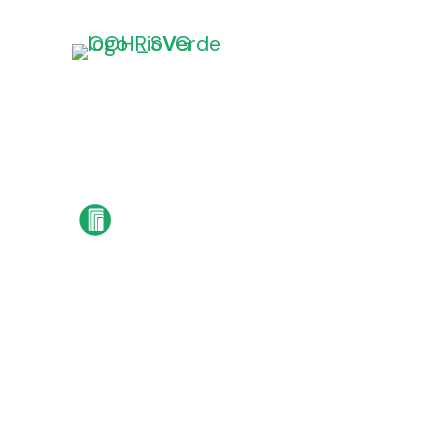
We believ
the qualit